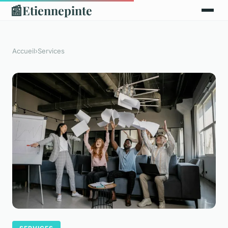
📰
Etiennepinte
Accueil
›
Services