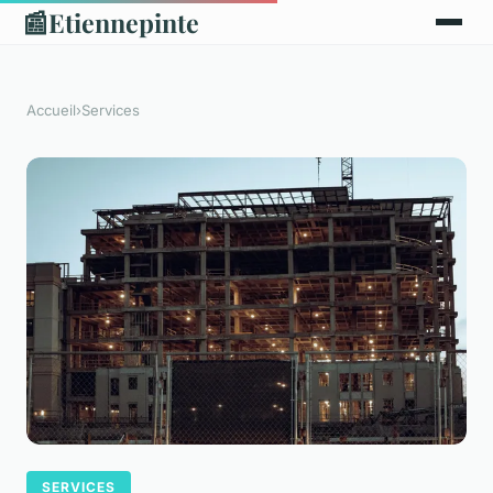
📰
Etiennepinte
Accueil
›
Services
SERVICES