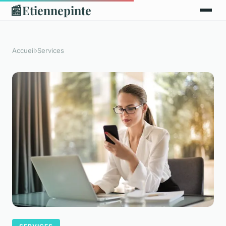
📰
Etiennepinte
Accueil
›
Services