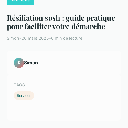
SERVICES
Résiliation sosh : guide pratique
pour faciliter votre démarche
Simon
•
26 mars 2025
•
6 min de lecture
Simon
S
TAGS
Services