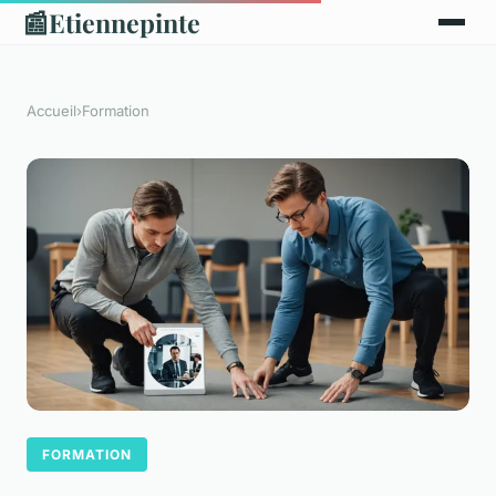
📰
Etiennepinte
Accueil
›
Formation
FORMATION