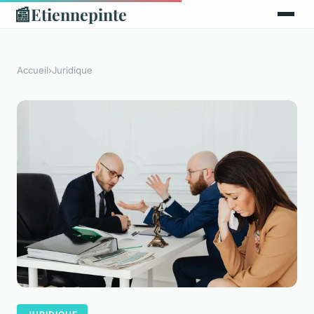
📰
Etiennepinte
Accueil
›
Juridique