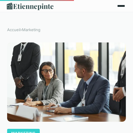
📰
Etiennepinte
Accueil
›
Marketing